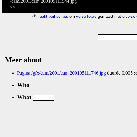
<<
maakt
perl scripts
om
verse foto's
gemaakt met
diverse
Meer about
Pagina
/gfx/cam/2001/cam.200105111746.jpg
duurde 0.005 s
Who
What
Nog geen comments...