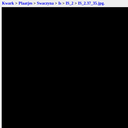
Kwark
>
Plaatjes
>
Swaczyna
>
Is
>
IS_2
>
IS_2.37_35.jpg
.