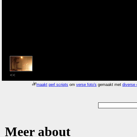
<<
maakt
perl scripts
om
verse foto's
gemaakt met
diverse
Meer about