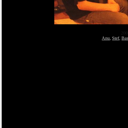
200
Anu
,
Stef
,
Bas