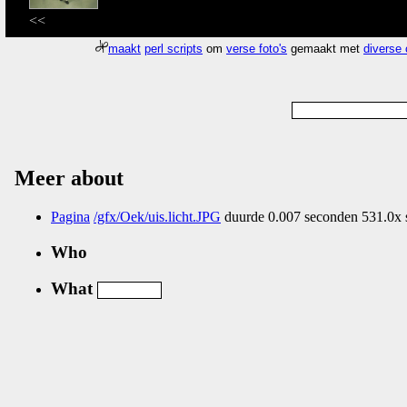
<<
maakt
perl scripts
om
verse foto's
gemaakt met
diverse
Meer about
Pagina
/gfx/Oek/uis.licht.JPG
duurde 0.007 seconden 531.0x 
Who
What
Nog geen comments...