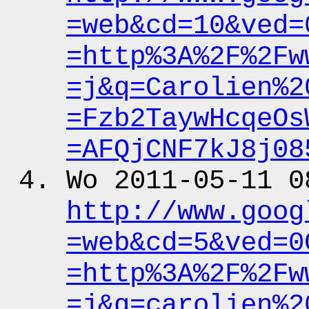
=web&cd
=10&ved
=
=http%3A%2F%2Fw
=j&q
=Carolien%2
=Fzb2TaywHcqeOs
=AFQjCNF7kJ8j08
Wo 2011-05-11 0
http:
/
/www.goog
=web&cd
=5&ved
=0
=http%3A%2F%2Fw
=j&q
=carolien%2