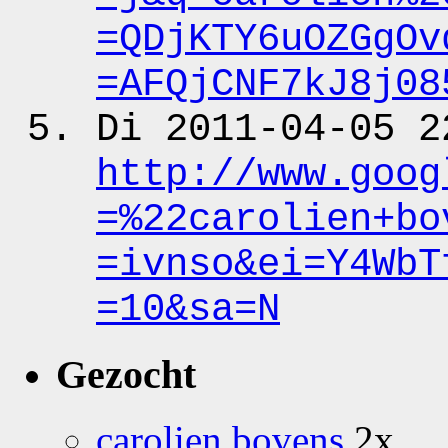
=QDjKTY6uOZGgOv
=AFQjCNF7kJ8j08
Di 2011-04-05 2
http:
/
/www.goog
=%22carolien+bo
=ivnso&ei
=Y4WbT
=10&sa
=N
Gezocht
carolien bovens
2x