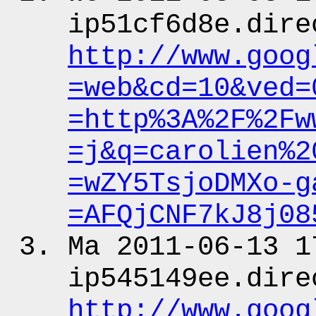
ip51cf6d8e.dire
http:
/
/www.goog
=web&cd
=10&ved
=
=http%3A%2F%2Fw
=j&q
=carolien%2
=wZY5TsjoDMXo-g
=AFQjCNF7kJ8j08
Ma 2011-06-13 1
ip545149ee.dire
http:
/
/www.goog