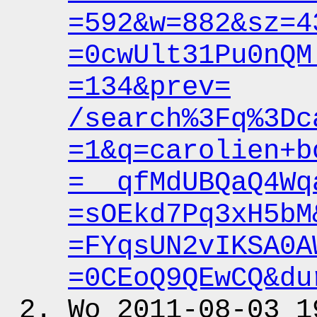
=592&w
=882&sz
=4
=0cwUlt31Pu0nQM
=134&prev
=
/search%3Fq%3Dc
=1&q
=carolien+b
=__qfMdUBQaQ4Wq
=sOEkd7Pq3xH5bM
=FYqsUN2vIKSA0A
=0CEoQ9QEwCQ&du
Wo 2011-08-03 1