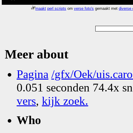
maakt
perl scripts
om
verse foto's
gemaakt met
diverse
Meer about
Pagina
/gfx/Oek/uis.car
0.051 seconden 74.4x sn
vers
,
kijk zoek
.
Who