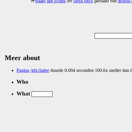
maakt
perl scripts
om
verse foto's
gemaakt met
diverse
Meer about
Pagina
/gfx/Jadee
duurde 0.004 seconden 100.6x sneller dan
Who
What
Nog geen comments...