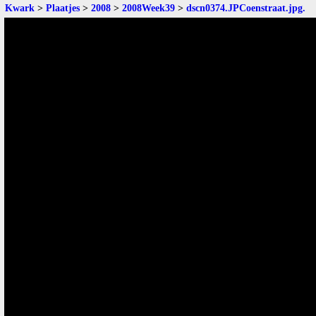
Kwark
>
Plaatjes
>
2008
>
2008Week39
>
dscn0374.JPCoenstraat.jpg
.