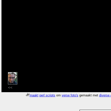
<<
maakt
perl scripts
om
verse foto's
gemaakt met
diverse