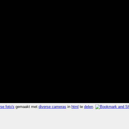
se foto's
gemaakt met
diverse cameras
in
html
te
delen
.