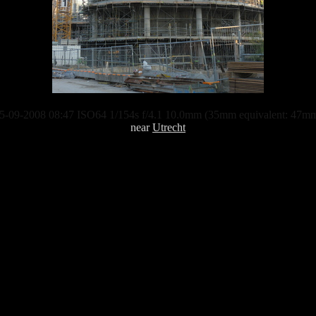
5-09-2008 08:47 ISO64 1/154s f/4.1 10.0mm (35mm equivalent: 47m
near
Utrecht