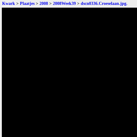
Kwark
>
Plaatjes
>
2008
>
2008Week39
>
dscn0336.Croeselaan.jpg
.