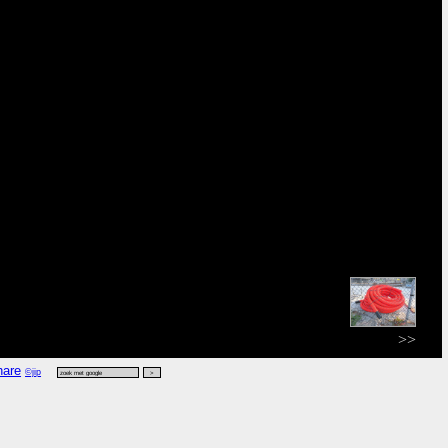
>>
©jip