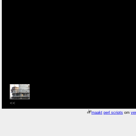
<<
maakt
perl scripts
om
ver