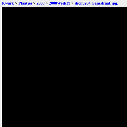
Kwark
>
Plaatjes
>
2008
>
2008Week39
>
dscn0284.Gansstraat.jpg
.