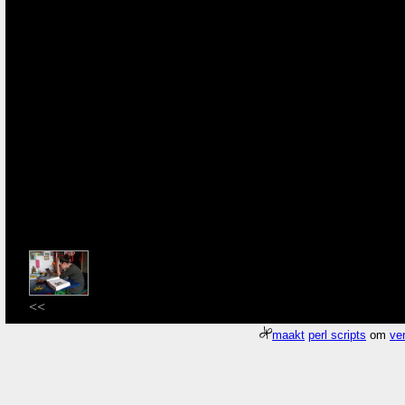
<<
maakt
perl scripts
om
ver