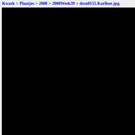
Kwark
>
Plaatjes
>
2008
>
2008Week39
>
dscn0155.Kariboe.jpg
.