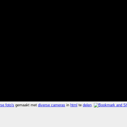
se foto's
gemaakt met
diverse cameras
in
html
te
delen
.