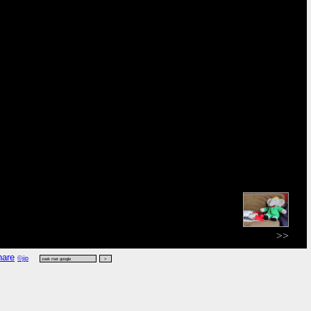
>>
©jip