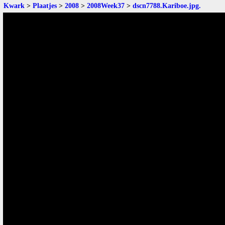
Kwark
>
Plaatjes
>
2008
>
2008Week37
>
dscn7788.Kariboe.jpg
.