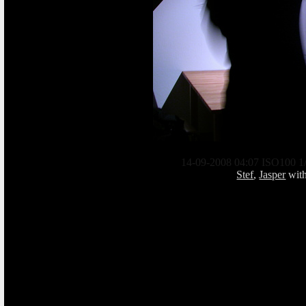
14-09-2008 04:07 ISO100 1/
Stef
,
Jasper
wit