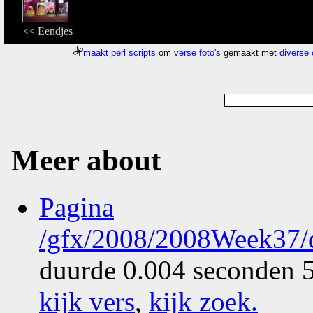
<< Eendjes
maakt
perl scripts
om
verse foto's
gemaakt met
diverse
Meer about
Pagina
/gfx/2008/2008Week37/d
duurde 0.004 seconden 5
kijk vers
,
kijk zoek
.