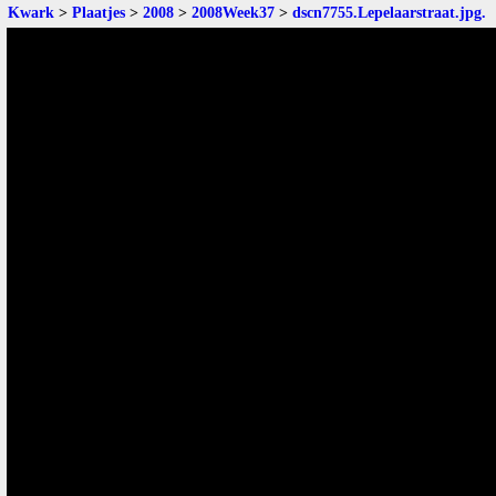
Kwark
>
Plaatjes
>
2008
>
2008Week37
>
dscn7755.Lepelaarstraat.jpg
.