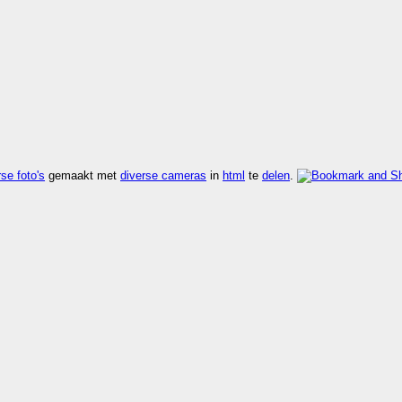
se foto's
gemaakt met
diverse cameras
in
html
te
delen
.
 sneller dan
kijk rdf
,
kijk vers
,
kijk zoek
.