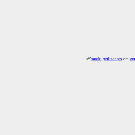
maakt
perl scripts
om
ver
Meer about
Pagina
/gfx/2008/2008Week21
duurde 0.004 seconden 124.0x
Who