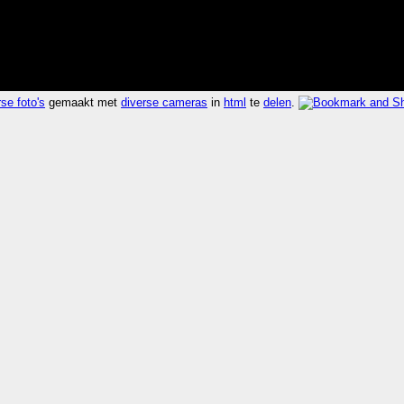
se foto's
gemaakt met
diverse cameras
in
html
te
delen
.
duurde 0.004 seconden 596.6x sneller dan
laatst 2008
per of leather or plastic and a sole and heel of heavier material