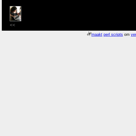
<<
maakt
perl scripts
om
ver
Meer about
Pagina
/gfx/2008/2008Week17/dscn3980.Wilhelminapark.jpg
Who
What
shoe
footwear shaped to fit the foot (below the ankle) with a flexible up