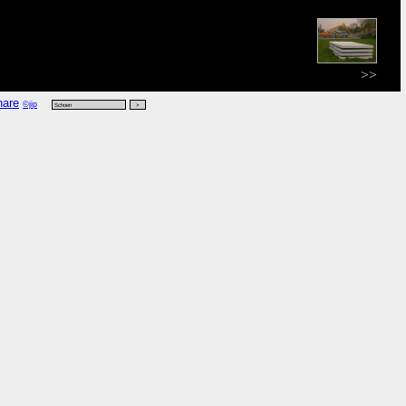
>>
©jip
-06-20 19:08 CEST vanwege 'word',
kijk rdf
,
kijk vers
,
kijk zoek
.