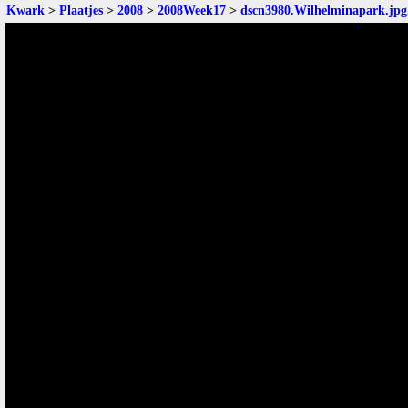
Kwark
>
Plaatjes
>
2008
>
2008Week17
>
dscn3980.Wilhelminapark.jpg