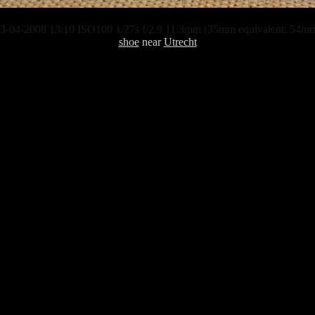
3-04-2008 13:10 ISO100 1/27s f/2.9 11.3mm (35mm equivalent: 54m
shoe
near
Utrecht