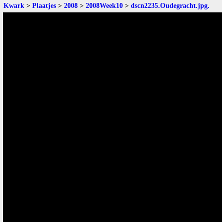
Kwark
>
Plaatjes
>
2008
>
2008Week10
>
dscn2235.Oudegracht.jpg
.