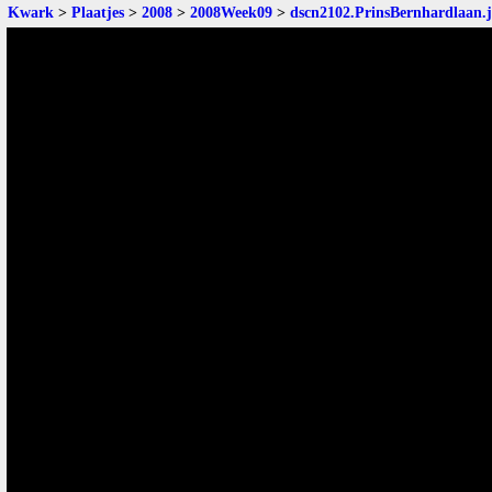
Kwark
>
Plaatjes
>
2008
>
2008Week09
>
dscn2102.PrinsBernhardlaan.