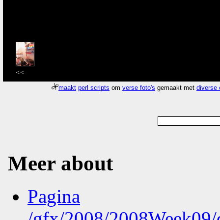
<<
maakt
perl scripts
om
verse foto's
gemaakt met
diverse
Meer about
Pagina
/gfx/2008/2008Week09/d