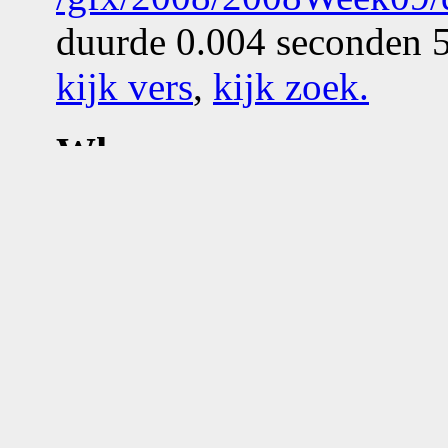
duurde 0.004 seconden 5
kijk vers
,
kijk zoek
.
Who
What
Where
Zie
google map
van
Pri
5.0856
E
near airport
UT
openstreetmap
,
geourl
gp