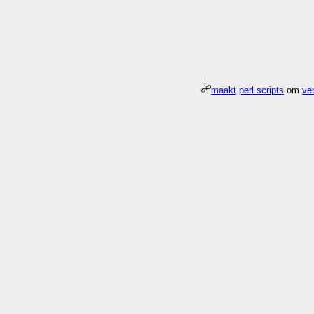
maakt
perl scripts
om
ver
Meer about
Pagina
/gfx/2008/2008Week08
duurde 0.006 seconden 37.8x 
Who
What
Nog geen comments...