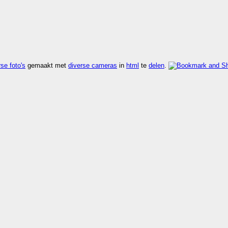
se foto's
gemaakt met
diverse cameras
in
html
te
delen
.
sneller dan
kijk rdf
,
kijk vers
,
kijk zoek
.