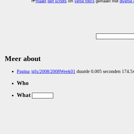
maakt
perl scripts
om
verse foto's
gemaakt met
diverse
Meer about
Pagina
/gfx/2008/2008Week01
duurde 0.005 seconden 174.5x
Who
What
Nog geen comments...