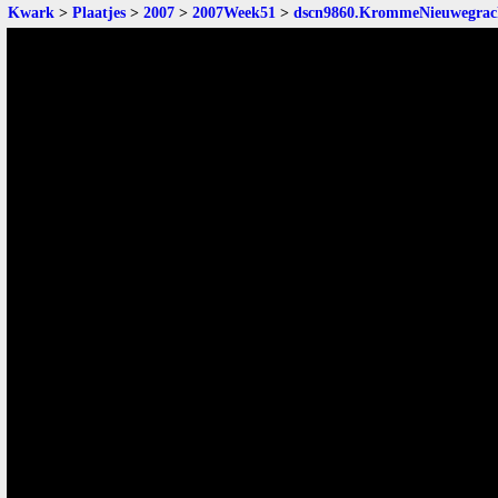
Kwark
>
Plaatjes
>
2007
>
2007Week51
>
dscn9860.KrommeNieuwegrac