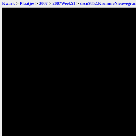
Kwark
>
Plaatjes
>
2007
>
2007Week51
>
dscn9852.KrommeNieuwegrac