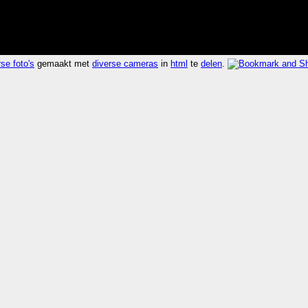
se foto's
gemaakt met
diverse cameras
in
html
te
delen
.
ht.jpg
duurde 0.004 seconden 713.9x sneller dan
kijk r
126388
E
near airport
UTC
(see also:
geobloggers
,
openstreetmap
,
geour