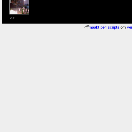
<<
maakt
perl scripts
om
ver
Meer about
Pagina
/gfx/2007/2007Week51/dscn9852.KrommeNieuwegrac
Who
What
Where
Zie
google map
van
KrommeNieuwegracht:
52.091742
N,
5.