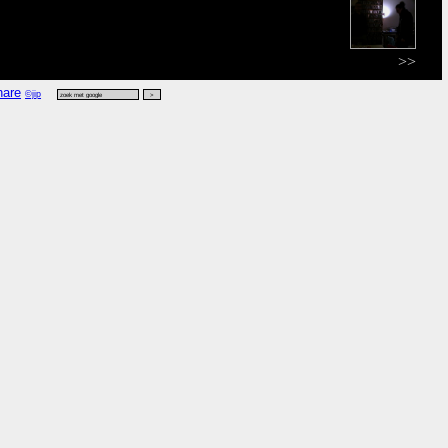
>>
©jip
df
,
kijk vers
,
kijk zoek
.
l
gpster
,
google maps
.)