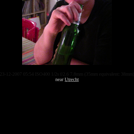
23-12-2007 05:54 ISO400 1/2s f/2.6 7.8mm (35mm equivalent: 38mm
near
Utrecht