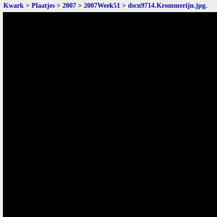
Kwark
>
Plaatjes
>
2007
>
2007Week51
>
dscn9714.Krommerijn.jpg
.