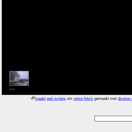
<<
maakt
perl scripts
om
verse foto's
gemaakt met
diverse