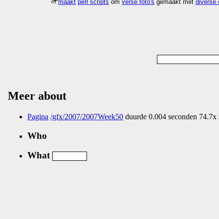
maakt
perl scripts
om
verse foto's
gemaakt met
diverse
Meer about
Pagina
/gfx/2007/2007Week50
duurde 0.004 seconden 74.7x 
Who
What
Nog geen comments...