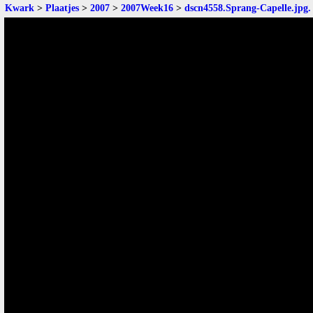
Kwark
>
Plaatjes
>
2007
>
2007Week16
>
dscn4558.Sprang-Capelle.jpg
.