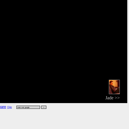
Jade >>
©jip