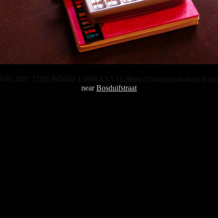
8-01-2007 17:06 ISO400 1.000s f/3.5 16.9mm (35mm equivalent: 81m
near
Bosduifstraat