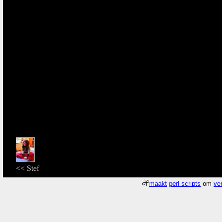
<< Stef
maakt
perl scripts
om
ver