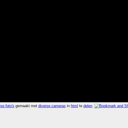
se foto's
gemaakt met
diverse cameras
in
html
te
delen
.