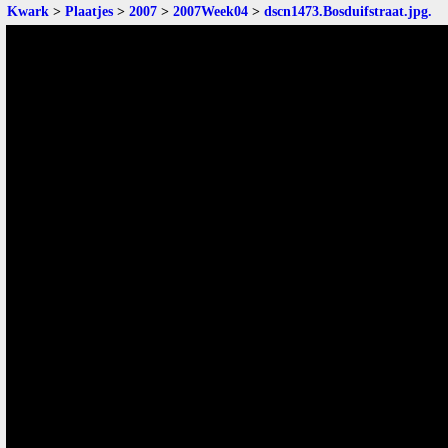
Kwark
>
Plaatjes
>
2007
>
2007Week04
>
dscn1473.Bosduifstraat.jpg
.