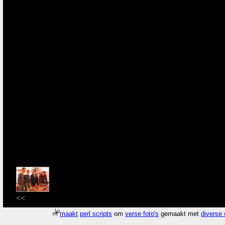
<<
maakt
perl scripts
om
verse foto's
gemaakt met
diverse