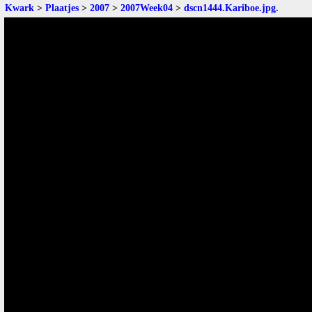
Kwark
>
Plaatjes
>
2007
>
2007Week04
>
dscn1444.Kariboe.jpg
.