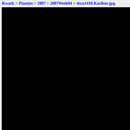
Kwark
>
Plaatjes
>
2007
>
2007Week04
>
dscn1418.Kariboe.jpg
.