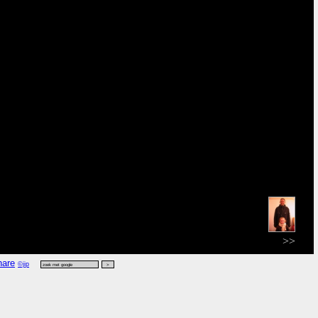
>>
©jip