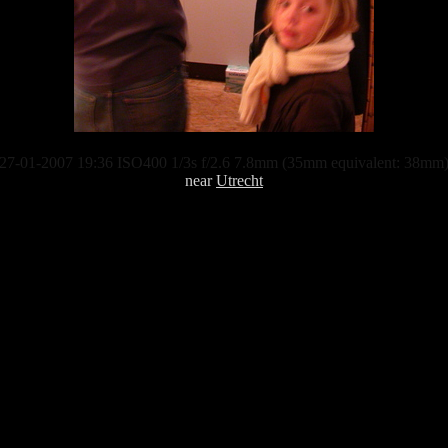
27-01-2007 19:36 ISO400 1/3s f/2.6 7.8mm (35mm equivalent: 38mm
near
Utrecht