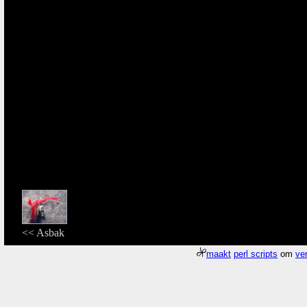
<< Asbak
maakt
perl scripts
om
ver