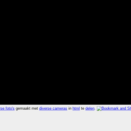
se foto's
gemaakt met
diverse cameras
in
html
te
delen
.