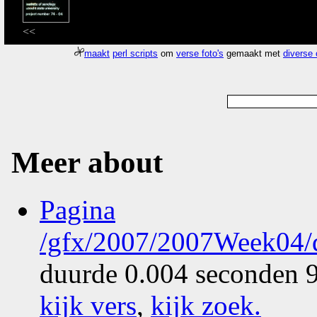
<<
maakt
perl scripts
om
verse foto's
gemaakt met
diverse
Meer about
Pagina
/gfx/2007/2007Week04/d
duurde 0.004 seconden 9
kijk vers
,
kijk zoek
.