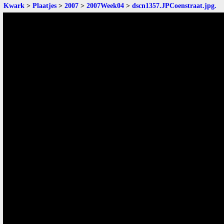
Kwark
>
Plaatjes
>
2007
>
2007Week04
>
dscn1357.JPCoenstraat.jpg
.