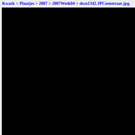
Kwark
>
Plaatjes
>
2007
>
2007Week04
>
dscn1342.JPCoenstraat.jpg
.