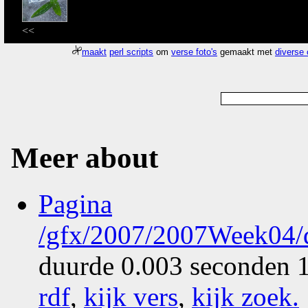
<<
maakt
perl scripts
om
verse foto's
gemaakt met
diverse
Meer about
Pagina
/gfx/2007/2007Week04/d
duurde 0.003 seconden 1
rdf
,
kijk vers
,
kijk zoek
.