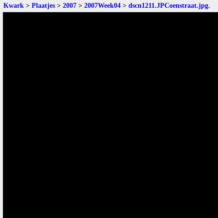
Kwark
>
Plaatjes
>
2007
>
2007Week04
>
dscn1211.JPCoenstraat.jpg
.