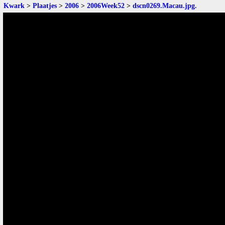
Kwark
>
Plaatjes
>
2006
>
2006Week52
>
dscn0269.Macau.jpg
.