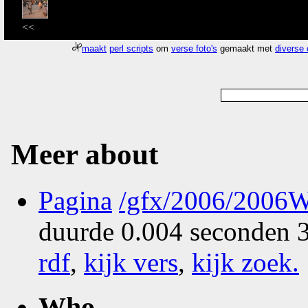
<<
maakt
perl scripts
om
verse foto's
gemaakt met
diverse
Meer about
Pagina
/gfx/2006/2006W
duurde 0.004 seconden 3
rdf
,
kijk vers
,
kijk zoek
.
Who