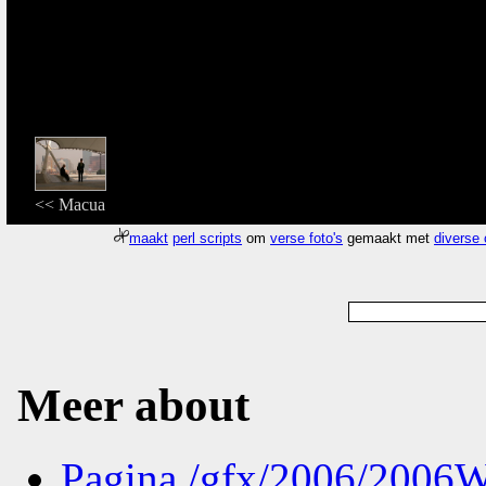
<< Macua
maakt
perl scripts
om
verse foto's
gemaakt met
diverse
Meer about
Pagina
/gfx/2006/2006W