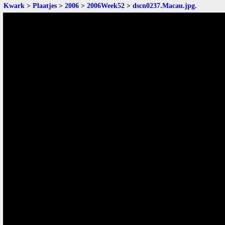
Kwark
>
Plaatjes
>
2006
>
2006Week52
>
dscn0237.Macau.jpg
.