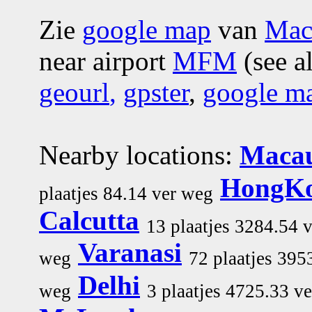
Zie
google map
van
Mac
near airport
MFM
(see a
geourl
,
gpster
,
google m
Nearby locations:
Maca
HongK
plaatjes 84.14 ver weg
Calcutta
13 plaatjes 3284.54 
Varanasi
weg
72 plaatjes 395
Delhi
weg
3 plaatjes 4725.33 v