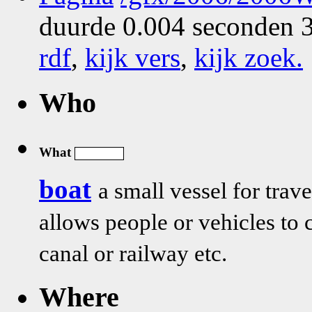
duurde 0.004 seconden 3
rdf
,
kijk vers
,
kijk zoek
.
Who
What
boat
a small vessel for trav
allows people or vehicles to c
canal or railway etc.
Where