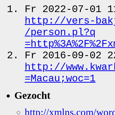
Fr 2022-07-01 1
http:
/
/vers-bak
/person.pl?q
=http%3A%2F%2Fx
Fr 2016-09-02 2
http:
/
/www.kwar
=Macau;woc
=1
Gezocht
http://xmlns.com/wor