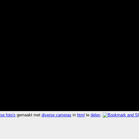
se foto's
gemaakt met
diverse cameras
in
html
te
delen
.