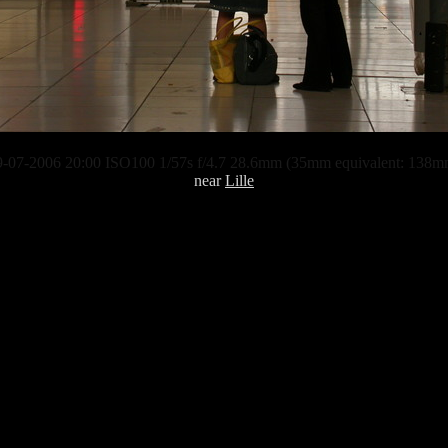
9-07-2006 20:00 ISO100 1/57s f/4.7 28.6mm (35mm equivalent: 138m
near
Lille