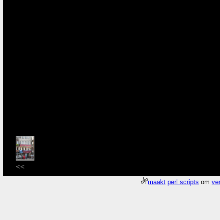
<<
maakt
perl scripts
om
ver