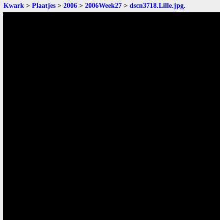
Kwark
>
Plaatjes
>
2006
>
2006Week27
>
dscn3718.Lille.jpg
.