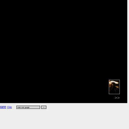
>>
©jip