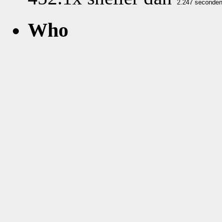
Who
What
Nog geen comments...
Vijftien van 414 greates
Fr 2016-09-02 2
http:
/
/www.kwar
=1