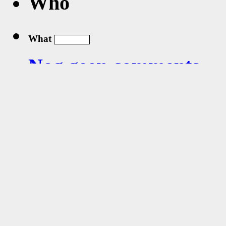
Who
What
Nog geen comments...
Vijftien van 413 greates
Zo 2026-06-14 1
https:
/
/www.kwa
=5ccc5283118b62
Fr 2016-09-02 2
http:
/
/www.kwar