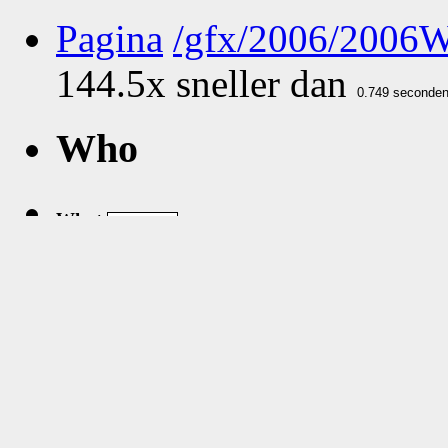
Pagina
/gfx/2006/2006
144.5x sneller dan
Who
What
Nog geen comments...
Vijftien van 393 greates
Fr 2016-09-02 2