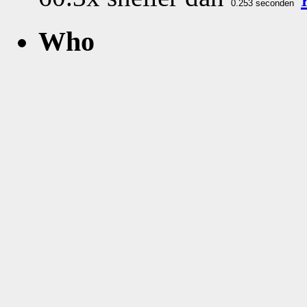
Who
What
Nog geen comments...
Vijftien van 395 greates
Fr 2016-09-02 2
http:
/
/www.kwar
=Munt;woc
=1