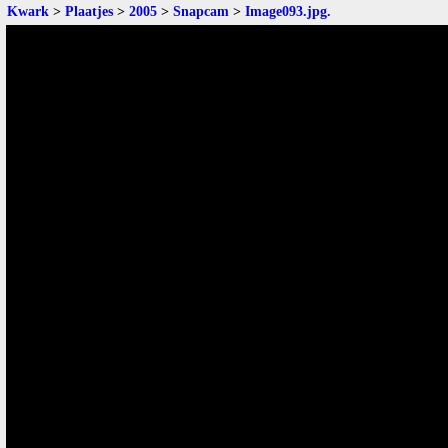
Kwark
>
Plaatjes
>
2005
>
Snapcam
>
Image093.jpg
.