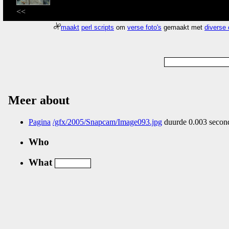
<<
maakt
perl scripts
om
verse foto's
gemaakt met
diverse
Meer about
Pagina
/gfx/2005/Snapcam/Image093.jpg
duurde 0.003 second
Who
What
Nog geen comments...