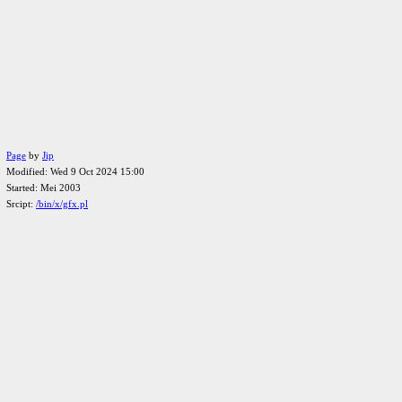
Page
by
Jip
Modified: Wed 9 Oct 2024 15:00
Started: Mei 2003
Srcipt:
/bin/x/gfx.pl