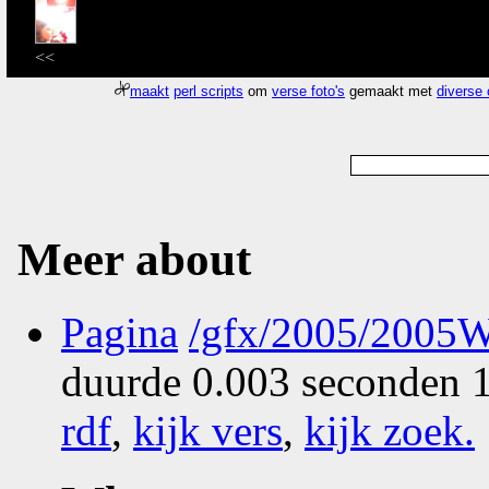
<<
maakt
perl scripts
om
verse foto's
gemaakt met
diverse
Meer about
Pagina
/gfx/2005/2005W
duurde 0.003 seconden 1
rdf
,
kijk vers
,
kijk zoek
.