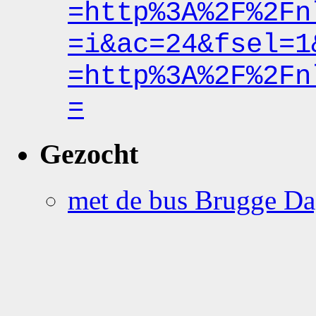
=http%3A%2F%2Fn
=i&ac
=24&fsel
=1
=http%3A%2F%2Fn
=
Gezocht
met de bus Brugge Da