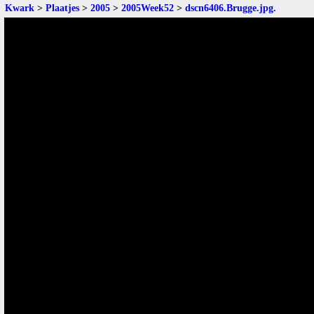
Kwark
>
Plaatjes
>
2005
>
2005Week52
>
dscn6406.Brugge.jpg
.