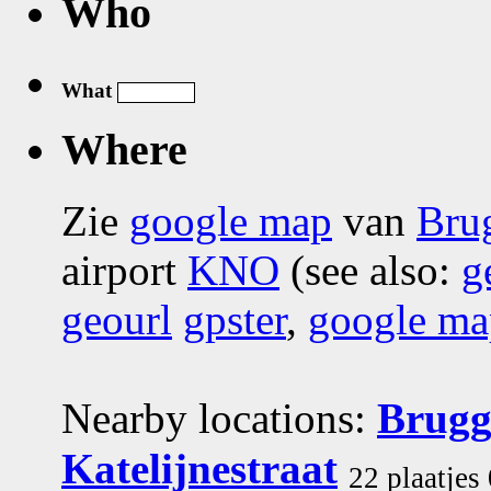
Who
What
Where
Zie
google map
van
Bru
airport
KNO
(see also:
g
geourl
gpster
,
google ma
Nearby locations:
Brugg
Katelijnestraat
22 plaatjes