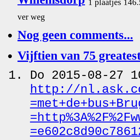
1 plaatjes 146
ver weg
Nog geen comments...
Vijftien van 75 greatest
Do 2015-08-27 1
http:
/
/nl.ask.c
=met+de+bus+Bru
=http%3A%2F%2Fw
=e602c8d90c7861