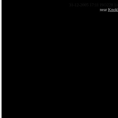
31-12-2005 17:11 ISO228 1/
near
Knokk