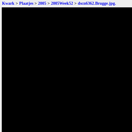
Kwark
>
Plaatjes
>
2005
>
2005Week52
>
dscn6362.Brugge.jpg
.