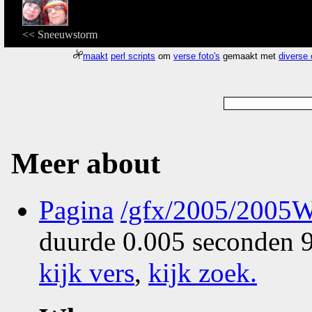
<< Sneeuwstorm
maakt
perl scripts
om
verse foto's
gemaakt met
diverse
Meer about
Pagina
/gfx/2005/2005W
duurde 0.005 seconden 9
kijk vers
,
kijk zoek
.