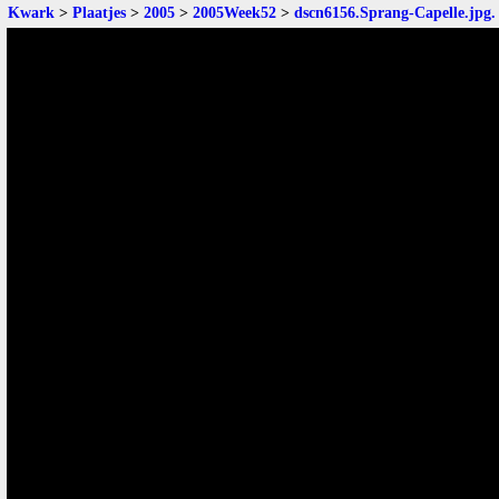
Kwark
>
Plaatjes
>
2005
>
2005Week52
>
dscn6156.Sprang-Capelle.jpg
.