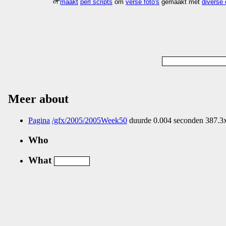
maakt
perl scripts
om
verse foto's
gemaakt met
diverse
Meer about
Pagina
/gfx/2005/2005Week50
duurde 0.004 seconden 387.3x
Who
What
Nog geen comments...