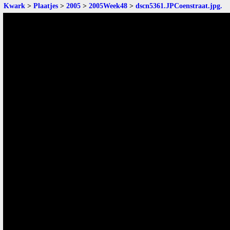
Kwark
>
Plaatjes
>
2005
>
2005Week48
>
dscn5361.JPCoenstraat.jpg
.