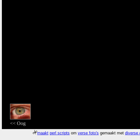
<< Oog
maakt
perl scripts
om
verse foto's
gemaakt met
diverse