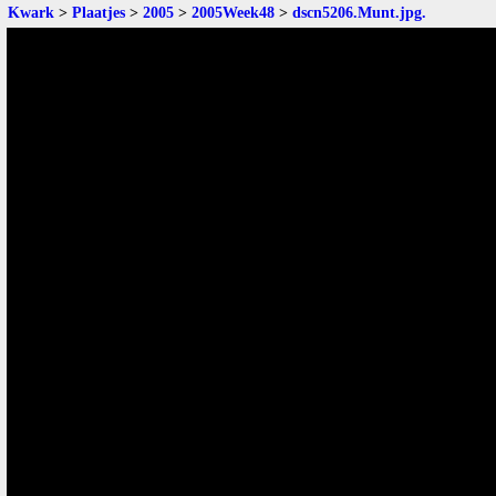
Kwark
>
Plaatjes
>
2005
>
2005Week48
>
dscn5206.Munt.jpg
.