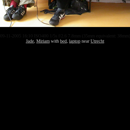
09-11-2005 16:10 ISO400 1/5s f/2.6 7.8mm (35mm equivalent: 38mm
Jade
,
Miriam
with
bed
,
laptop
near
Utrecht