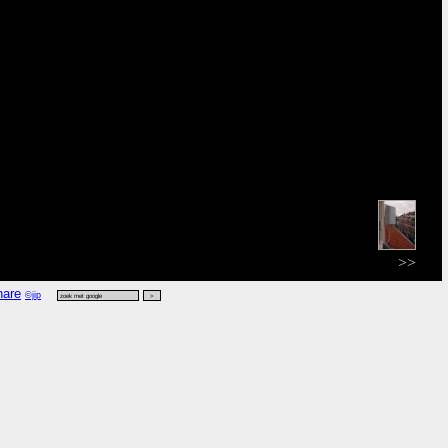
>>
©jip