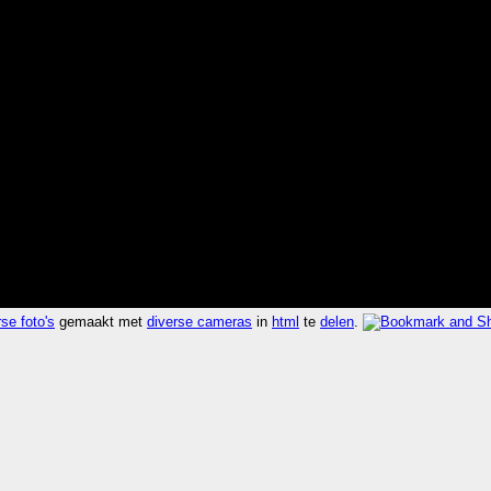
se foto's
gemaakt met
diverse cameras
in
html
te
delen
.