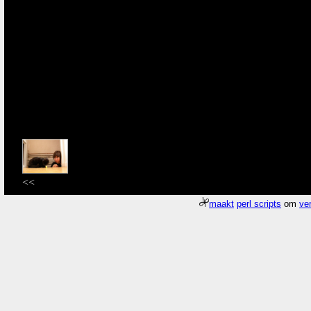
<<
maakt
perl scripts
om
ver
Meer about