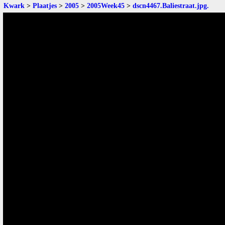
Kwark
>
Plaatjes
>
2005
>
2005Week45
>
dscn4467.Baliestraat.jpg
.