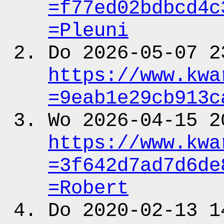
=f77ed02bdbcd4c
=Pleuni
Do 2026-05-07 2
https:
/
/www.kwa
=9eab1e29cb913c
Wo 2026-04-15 2
https:
/
/www.kwa
=3f642d7ad7d6de
=Robert
Do 2020-02-13 1