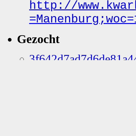
http:
/
/www.kwar
=Manenburg;woc
=
Gezocht
3f642d7ad7d6de81a4
9eab1e29cb913cac90
f77ed02bdbcd4c3969
Manenburg
1x