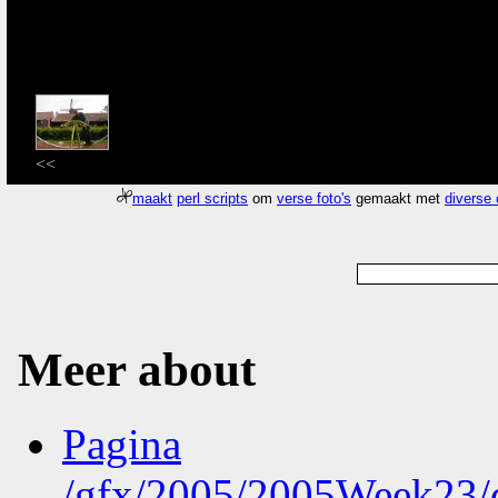
<<
maakt
perl scripts
om
verse foto's
gemaakt met
diverse
Meer about
Pagina
/gfx/2005/2005Week23/