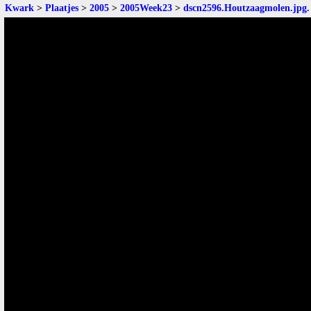
Kwark
>
Plaatjes
>
2005
>
2005Week23
>
dscn2596.Houtzaagmolen.jpg
.