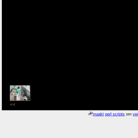
<<
maakt
perl scripts
om
ver