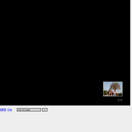
>>
©jip