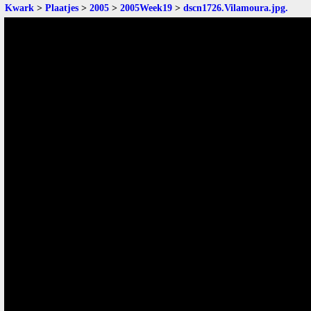
Kwark
>
Plaatjes
>
2005
>
2005Week19
>
dscn1726.Vilamoura.jpg
.