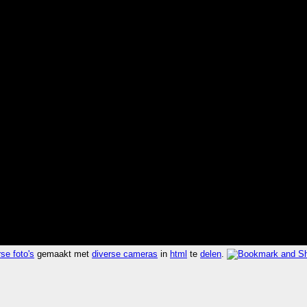
se foto's
gemaakt met
diverse cameras
in
html
te
delen
.