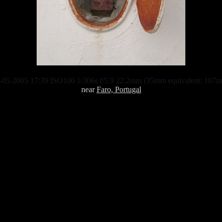
-05-2005 17:39 ISO100 1/306s f/5.9 22.2mm (35mm equivalent: 107
near
Faro, Portugal