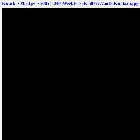
Kwark
>
Plaatjes
>
2005
>
2005Week16
>
dscn0777.VanDalsumlaan.jpg
.