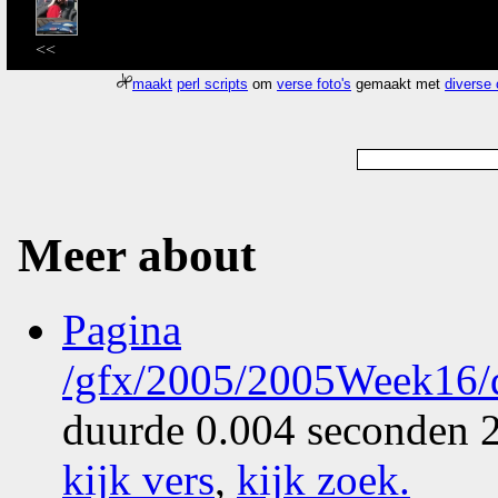
<<
maakt
perl scripts
om
verse foto's
gemaakt met
diverse
Meer about
Pagina
/gfx/2005/2005Week16/
duurde 0.004 seconden 2
kijk vers
,
kijk zoek
.