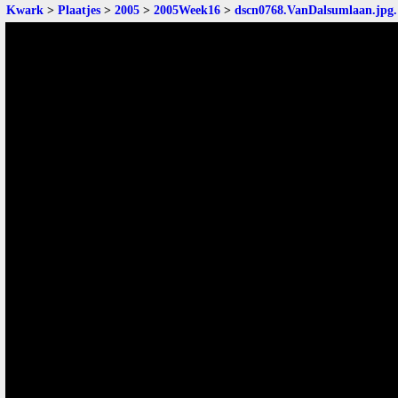
Kwark
>
Plaatjes
>
2005
>
2005Week16
>
dscn0768.VanDalsumlaan.jpg
.