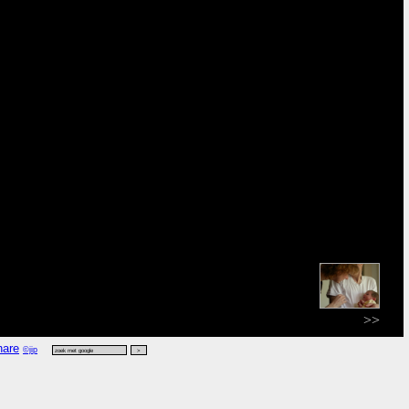
>>
©jip