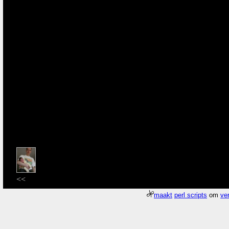
<<
maakt
perl scripts
om
ver