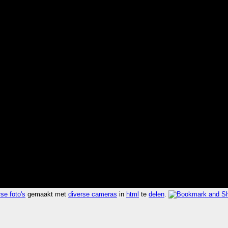
se foto's
gemaakt met
diverse cameras
in
html
te
delen
.