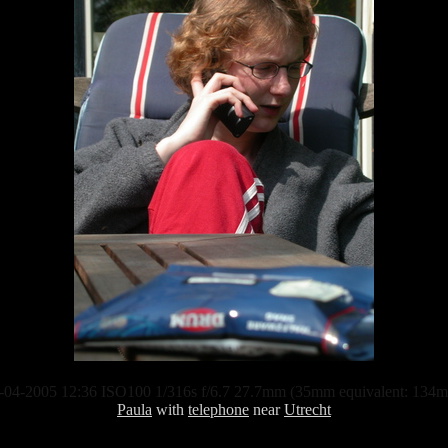
-04-2005 12:36 ISO100 1/316s f/6.7 27.7mm (35mm equivalent: 134
Paula
with
telephone
near
Utrecht