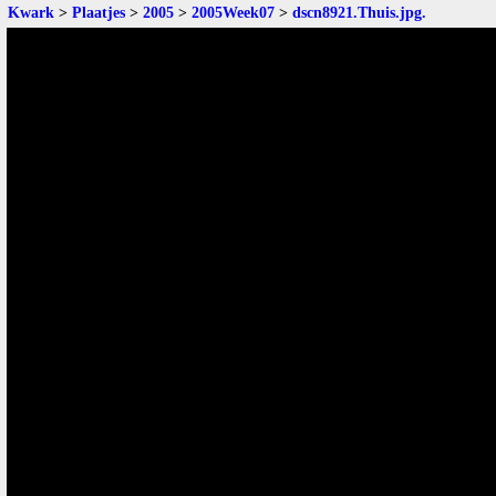
Kwark
>
Plaatjes
>
2005
>
2005Week07
>
dscn8921.Thuis.jpg
.