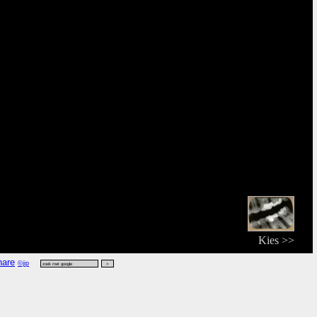
Kies >>
©jip