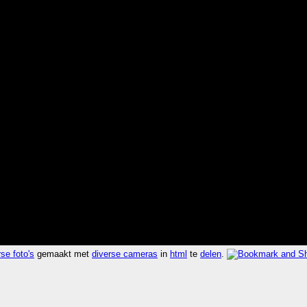
se foto's
gemaakt met
diverse cameras
in
html
te
delen
.