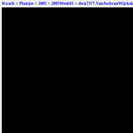
Kwark
>
Plaatjes
>
2005
>
2005Week01
>
dscn7377.VanAschvanWijcksk