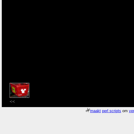
<<
maakt
perl scripts
om
ver